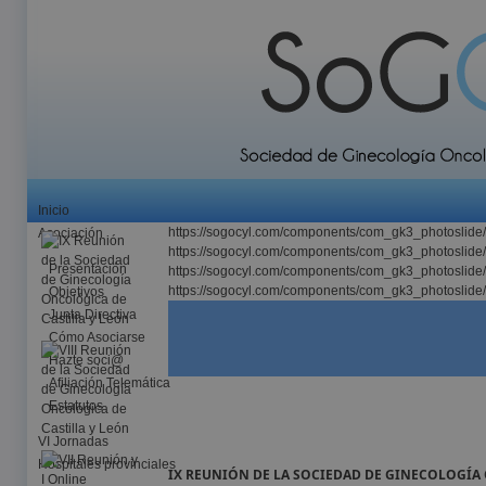
Inicio
https://sogocyl.com/components/com_gk3_photoslide
Asociación
https://sogocyl.com/components/com_gk3_photoslide
Presentación
https://sogocyl.com/components/com_gk3_photoslide
https://sogocyl.com/components/com_gk3_photoslide
Objetivos
Junta Directiva
Cómo Asociarse
Hazte soci@
Afiliación Telemática
Estatutos
VI Jornadas
Hospitales provinciales
IX REUNIÓN DE LA SOCIEDAD DE GINECOLOGÍA