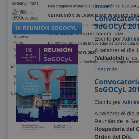
Ávila
Inicio
Nos complace invitaros a la IX Reunión de la SoGOCy
Burgos
VIII REUNIÓN DE LA SOCIEDAD DE GINECOLOGÍ
Convocatoria
León
SoGOCyL 20
Palencia
Este 2023 nos complace anunciar que la VIII Reunión 
IX REUNIÓN SOGOCYL
Salamanca
VII REUNIÓN Y I ONLINE SOGOCYL 2021
Segovia
Escrito por
Admini
Soria
En 2021 la Reunión de la Sociedad de Ginecología Onco
A celebrar el día
Valladolid
JORNADAS SOGOCYL 2020
Zamora
(Valladolid)
a la
La VII Reunión de la Sociedad de Ginecología Oncológ
Enlaces
Leer más...
Generales
Convocatoria
Estadificación FIGO
SoGOCyL 20
Contacto
Escrito por
Admini
A celebrar el día
Reunión de la Soc
Hospedería del C
Orden del Día
: