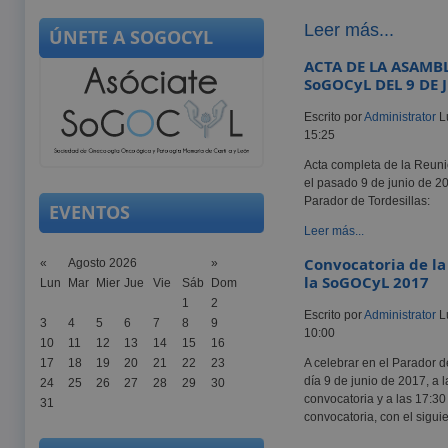
Leer más...
ÚNETE A SOGOCYL
ACTA DE LA ASAMB
SoGOCyL DEL 9 DE 
Escrito por
Administrator
L
15:25
Acta completa de la Reun
el pasado 9 de junio de 20
Parador de Tordesillas:
EVENTOS
Leer más...
Convocatoria de l
«
Agosto 2026
»
la SoGOCyL 2017
Lun
Mar
Mier
Jue
Vie
Sáb
Dom
1
2
Escrito por
Administrator
L
3
4
5
6
7
8
9
10:00
10
11
12
13
14
15
16
17
18
19
20
21
22
23
A celebrar en el Parador de
día 9 de junio de 2017, a 
24
25
26
27
28
29
30
convocatoria y a las 17:3
31
convocatoria, con el siguie