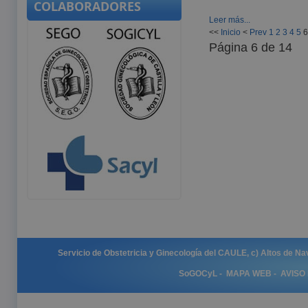
COLABORADORES
Leer más...
<<
Inicio
<
Prev
1
2
3
4
5
Página 6 de 14
Servicio de Obstetricia y Ginecología del CAULE, c) Altos de Na
SoGOCyL
-
MAPA WEB
-
AVISO